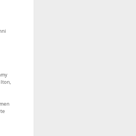
nni
immy
lton,
mmen
rte