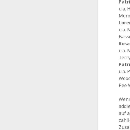
Patr
u.a. 
Moro
Lore
u.a. 
Bass
Rosa
u.a. 
Terry
Patr
u.a. 
Wood
Pee W
Wenn
addi
auf 
zahl
Zusa