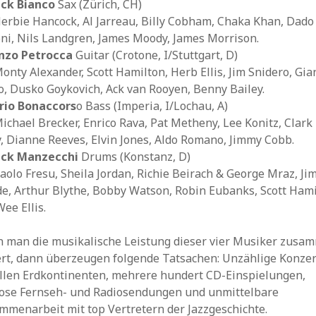
ick Bianco
Sax (Zürich, CH)
Herbie Hancock, Al Jarreau, Billy Cobham, Chaka Khan, Dado
ni, Nils Landgren, James Moody, James Morrison.
nzo Petrocca
Guitar (Crotone, I/Stuttgart, D)
Monty Alexander, Scott Hamilton, Herb Ellis, Jim Snidero, Gia
o, Dusko Goykovich, Ack van Rooyen, Benny Bailey.
rio Bonaccors
o Bass (Imperia, I/Lochau, A)
Michael Brecker, Enrico Rava, Pat Metheny, Lee Konitz, Clark
, Dianne Reeves, Elvin Jones, Aldo Romano, Jimmy Cobb.
ick Manzecchi
Drums (Konstanz, D)
Paolo Fresu, Sheila Jordan, Richie Beirach & George Mraz, J
e, Arthur Blythe, Bobby Watson, Robin Eubanks, Scott Hami
ee Ellis.
 man die musikalische Leistung dieser vier Musiker zusa
ert, dann überzeugen folgende Tatsachen: Unzählige Konze
allen Erdkontinenten, mehrere hundert CD-Einspielungen,
lose Fernseh- und Radiosendungen und unmittelbare
mmenarbeit mit top Vertretern der Jazzgeschichte.