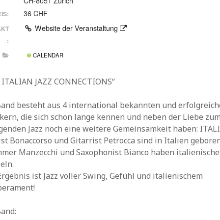
CH-8051 Zürich
36 CHF
IS:
Website der Veranstaltung
AKT
:
CALENDAR
 ITALIAN JAZZ CONNECTIONS“
Band besteht aus 4 international bekannten und erfolgreic
kern, die sich schon lange kennen und neben der Liebe zu
genden Jazz noch eine weitere Gemeinsamkeit haben: ITAL
st Bonaccorso und Gitarrist Petrocca sind in Italien geboren
mer Manzecchi und Saxophonist Bianco haben italienische
eln.
rgebnis ist Jazz voller Swing, Gefühl und italienischem
erament!
Band: