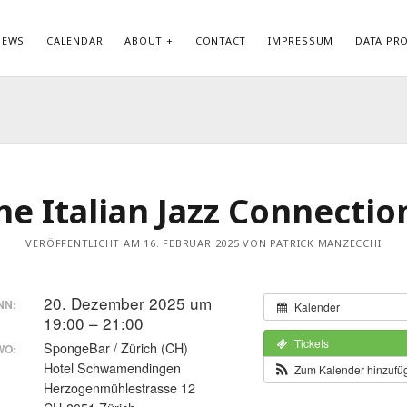
NEWS
CALENDAR
ABOUT
CONTACT
IMPRESSUM
DATA PR
KATEGORIEN
ME
Allgemein
Anm
Biography
Ein
Datenschutzerklärung
Kom
he Italian Jazz Connectio
Discography
Wor
News
VERÖFFENTLICHT AM 16. FEBRUAR 2025 VON PATRICK MANZECCHI
20. Dezember 2025 um
NN:
Kalender
19:00 – 21:00
Tickets
SpongeBar / Zürich (CH)
WO:
Hotel Schwamendingen
Zum Kalender hinzuf
Herzogenmühlestrasse 12