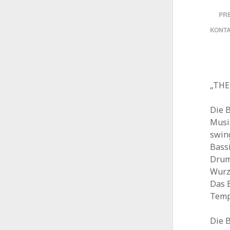
PRE
KONT
„THE
Die 
Musi
swin
Bassi
Drum
Wurz
Das E
Temp
Die 