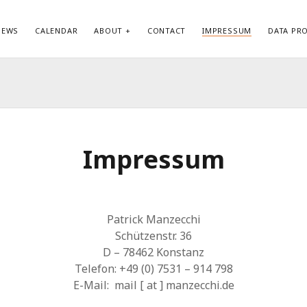
NEWS
CALENDAR
ABOUT
CONTACT
IMPRESSUM
DATA PR
KATEGORIEN
ME
Allgemein
Anm
Biography
Ein
Datenschutzerklärung
Kom
Impressum
Discography
Wor
News
Patrick Manzecchi
Schützenstr. 36
D – 78462 Konstanz
Telefon: +49 (0) 7531 – 914 798
E-Mail: mail [ at ] manzecchi.de