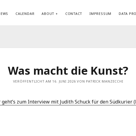
NEWS
CALENDAR
ABOUT
CONTACT
IMPRESSUM
DATA PR
KATEGORIEN
ME
Allgemein
Anm
Biography
Ein
Datenschutzerklärung
Kom
Was macht die Kunst?
Discography
Wor
News
VERÖFFENTLICHT AM 16. JUNI 2026 VON PATRICK MANZECCHI
 geht’s zum Interview mit Judith Schuck für den Südkurier 