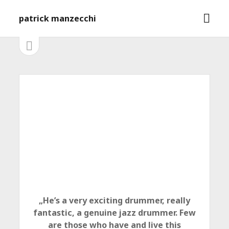
M
patrick manzecchi
e
n
S
S
e
ü
i
i
ö
t
f
e
d
n
f
l
e
n
e
e
i
b
s
n
t
a
e
ö
r
f
f
n
e
n
„He’s a very exciting drummer, really
fantastic, a genuine jazz drummer. Few
are those who have and live this