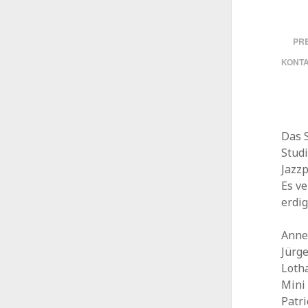
PRE
KONT
Das S
Stud
Jazzp
Es v
erdig
Anne
Jürg
Lotha
Mini
Patr