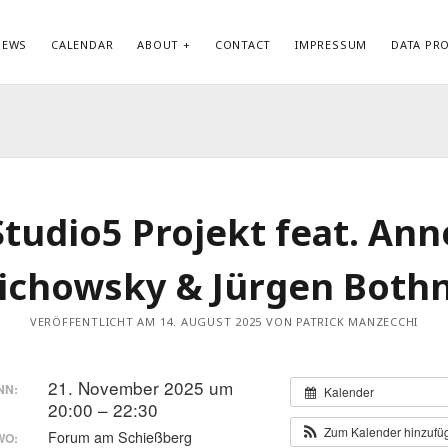
NEWS
CALENDAR
ABOUT
CONTACT
IMPRESSUM
DATA PR
KATEGORIEN
ME
Allgemein
Anm
Biography
Ein
Datenschutzerklärung
Kom
Studio5 Projekt feat. Ann
Discography
Wor
News
ichowsky & Jürgen Both
VERÖFFENTLICHT AM 14. AUGUST 2025 VON PATRICK MANZECCHI
21. November 2025 um
NN:
Kalender
20:00 – 22:30
Zum Kalender hinzuf
Forum am Schießberg
WO: