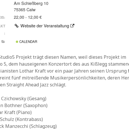
Am Schießberg 10
75365 Calw
22,00 - 12,00 €
IS:
Website der Veranstaltung
AKT
:
CALENDAR
tudio5 Projekt trägt diesen Namen, weil dieses Projekt im
io 5, dem hauseigenen Konzertort des aus Kißlegg stamme
ianisten Lothar Kraft vor ein paar Jahren seinen Ursprung 
ereint fünf mitreißende Musikerpersönlichkeiten, deren Her
en Straight Ahead Jazz schlägt.
 Czichowsky (Gesang)
en Bothner (Saxophon)
r Kraft (Piano)
 Schulz (Kontrabass)
ick Manzecchi (Schlagzeug)