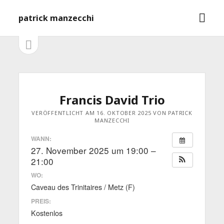
M
patrick manzecchi
e
n
S
S
e
ü
i
i
ö
t
f
e
d
n
f
l
e
Francis David Trio
n
e
e
i
b
VERÖFFENTLICHT AM 16. OKTOBER 2025 VON PATRICK
MANZECCHI
s
n
t
a
WANN:
e
27. November 2025 um 19:00 –
ö
r
f
21:00
f
WO:
n
e
Caveau des Trinitaires / Metz (F)
n
PREIS:
Kostenlos