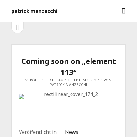
M
patrick manzecchi
e
n
S
S
e
ü
i
i
ö
t
f
e
d
n
f
l
e
Coming soon on „element
n
e
e
i
b
113“
s
n
t
a
VERÖFFENTLICHT AM 18. SEPTEMBER 2016 VON
PATRICK MANZECCHI
e
ö
r
f
f
n
e
n
Veröffentlicht in
News