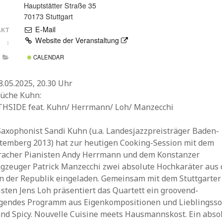
Hauptstätter Straße 35
70173 Stuttgart
E-Mail
AKT
Website der Veranstaltung
:
CALENDAR
8.05.2025, 20.30 Uhr
küche Kuhn:
HSIDE feat. Kuhn/ Herrmann/ Loh/ Manzecchi
Saxophonist Sandi Kuhn (u.a. Landesjazzpreisträger Baden-
temberg 2013) hat zur heutigen Cooking-Session mit dem
racher Pianisten Andy Herrmann und dem Konstanzer
agzeuger Patrick Manzecchi zwei absolute Hochkaräter aus
n der Republik eingeladen. Gemeinsam mit dem Stuttgarter
sten Jens Loh präsentiert das Quartett ein groovend-
gendes Programm aus Eigenkompositionen und Lieblingsso
and Spicy. Nouvelle Cuisine meets Hausmannskost. Ein abso