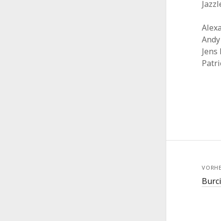
Jazz
Alex
Andy
Jens
Patr
VORHE
Burc