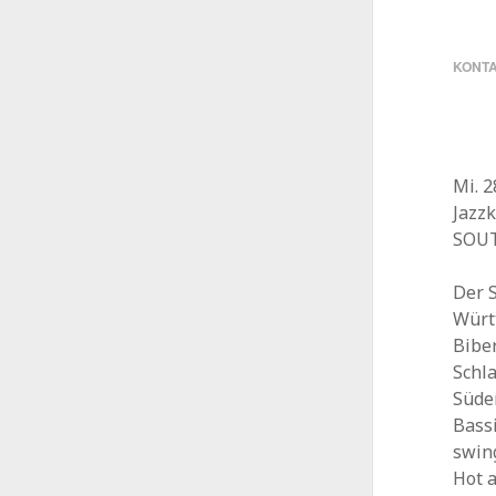
KONT
Mi. 2
Jazz
SOUT
Der 
Würt
Bibe
Schl
Süde
Bassi
swin
Hot 