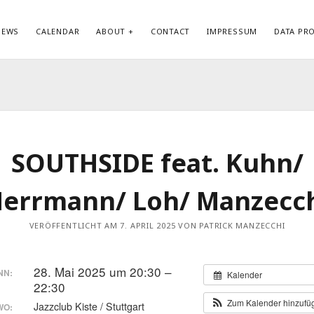
NEWS
CALENDAR
ABOUT
CONTACT
IMPRESSUM
DATA PR
KATEGORIEN
ME
Allgemein
Anm
Biography
Ein
Datenschutzerklärung
Kom
SOUTHSIDE feat. Kuhn/
Discography
Wor
News
errmann/ Loh/ Manzecc
VERÖFFENTLICHT AM 7. APRIL 2025 VON PATRICK MANZECCHI
28. Mai 2025 um 20:30 –
NN:
Kalender
22:30
Zum Kalender hinzuf
Jazzclub Kiste / Stuttgart
WO: