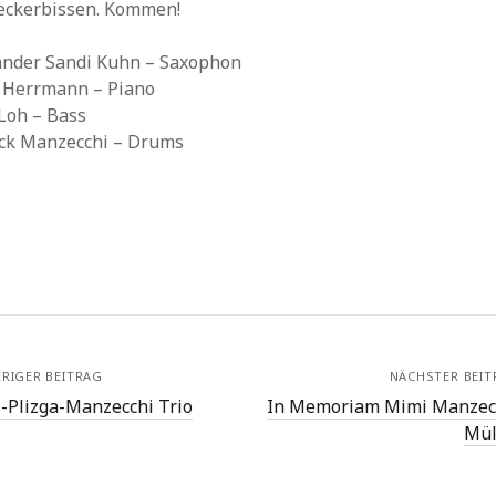
leckerbissen. Kommen!
ander Sandi Kuhn – Saxophon
 Herrmann – Piano
 Loh – Bass
ick Manzecchi – Drums
RIGER BEITRAG
NÄCHSTER BEIT
i-Plizga-Manzecchi Trio
In Memoriam Mimi Manzec
Mül