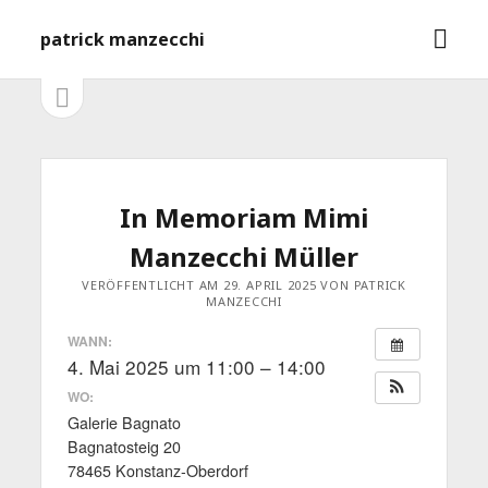
M
patrick manzecchi
e
n
S
S
e
ü
i
i
ö
t
f
e
d
n
f
l
e
In Memoriam Mimi
n
e
e
i
b
Manzecchi Müller
s
n
t
a
VERÖFFENTLICHT AM 29. APRIL 2025 VON PATRICK
MANZECCHI
e
ö
r
WANN:
f
4. Mai 2025 um 11:00 – 14:00
f
n
WO:
e
n
Galerie Bagnato
Bagnatosteig 20
78465 Konstanz-Oberdorf