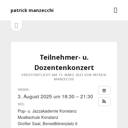
M
patrick manzecchi
e
n
S
S
e
ü
i
i
ö
t
f
e
d
n
f
l
e
Teilnehmer- u.
n
e
e
i
b
Dozentenkonzert
s
n
t
a
VERÖFFENTLICHT AM 15. MÄRZ 2023 VON PATRICK
MANZECCHI
e
ö
r
WANN:
f
3. August 2025 um 18:30 – 21:30
f
n
WO:
e
n
Pop- u. Jazzakademie Konstanz
Musikschule Konstanz
Großer Saal, Benediktinerplatz 6