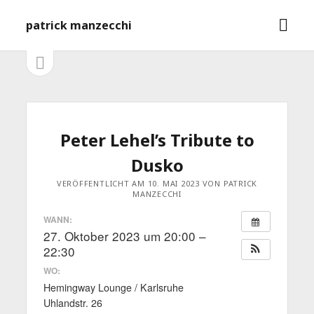
M
patrick manzecchi
e
n
S
S
e
ü
i
i
ö
t
f
e
d
n
f
l
e
Peter Lehel’s Tribute to
n
e
e
i
b
Dusko
s
n
t
a
VERÖFFENTLICHT AM 10. MAI 2023 VON PATRICK
MANZECCHI
e
ö
r
WANN:
f
27. Oktober 2023 um 20:00 –
f
n
22:30
e
WO:
n
Hemingway Lounge / Karlsruhe
Uhlandstr. 26