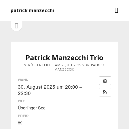
M
patrick manzecchi
e
n
S
S
e
ü
i
i
ö
t
f
e
d
n
f
l
e
Patrick Manzecchi Trio
n
e
e
i
b
VERÖFFENTLICHT AM 7. JULI 2025 VON PATRICK
MANZECCHI
s
n
t
a
WANN:
e
30. August 2025 um 20:00 –
ö
r
f
22:30
f
WO:
n
e
Überlinger See
n
PREIS:
89