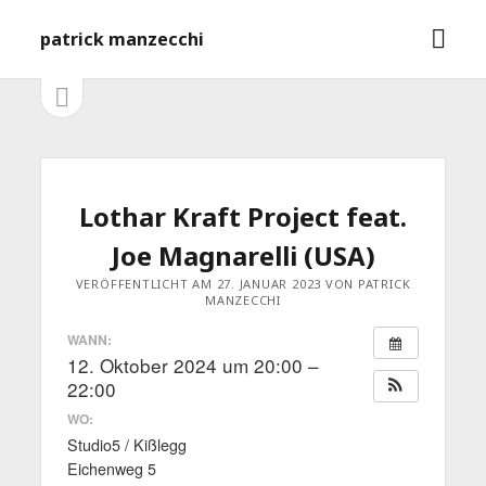
M
patrick manzecchi
e
n
S
S
e
ü
i
i
ö
t
f
e
d
n
f
l
e
Lothar Kraft Project feat.
n
e
e
i
b
Joe Magnarelli (USA)
s
n
t
a
VERÖFFENTLICHT AM 27. JANUAR 2023 VON PATRICK
MANZECCHI
e
ö
r
WANN:
f
12. Oktober 2024 um 20:00 –
f
n
22:00
e
WO:
n
Studio5 / Kißlegg
Eichenweg 5