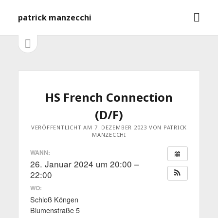
M
patrick manzecchi
e
n
S
S
e
ü
i
i
ö
t
f
e
d
n
f
l
e
HS French Connection
n
e
e
i
b
(D/F)
s
n
t
a
VERÖFFENTLICHT AM 7. DEZEMBER 2023 VON PATRICK
MANZECCHI
e
ö
r
WANN:
f
26. Januar 2024 um 20:00 –
f
n
22:00
e
WO:
n
Schloß Köngen
Blumenstraße 5