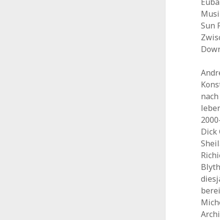
Euba
Musik
Sun R
Zwis
Down
Andr
Konst
nach
leben
2000-
Dick
Sheil
Richi
Blyth
diesj
berei
Miche
Archi