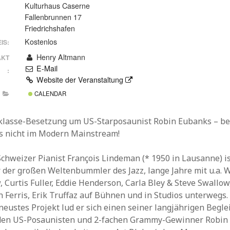
Kulturhaus Caserne
Fallenbrunnen 17
Friedrichshafen
Kostenlos
IS:
Henry Altmann
AKT
E-Mail
:
Website der Veranstaltung
CALENDAR
klasse-Besetzung um US-Starposaunist Robin Eubanks – be
‘s nicht im Modern Mainstream!
chweizer Pianist François Lindeman (* 1950 in Lausanne) i
r der großen Weltenbummler des Jazz, lange Jahre mit u.a. 
 Curtis Fuller, Eddie Henderson, Carla Bley & Steve Swallow
 Ferris, Erik Truffaz auf Bühnen und in Studios unterwegs. 
neustes Projekt lud er sich einen seiner langjährigen Begle
 den US-Posaunisten und 2-fachen Grammy-Gewinner Robin