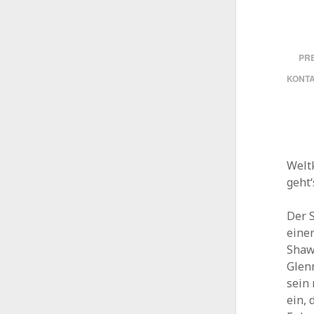
PRE
KONT
Welt
geht
Der S
eine
Shaw,
Glenn
sein 
ein,