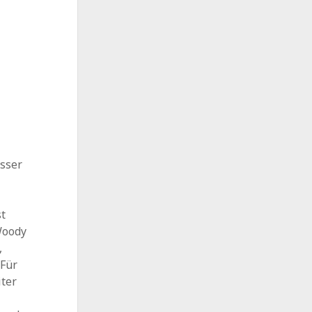
sser
st
Woody
,
Für
iter