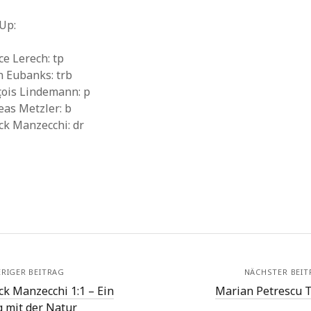
Up:
ce Lerech: tp
n Eubanks: trb
çois Lindemann: p
eas Metzler: b
ck Manzecchi: dr
RIGER BEITRAG
NÄCHSTER BEIT
ck Manzecchi 1:1 – Ein
Marian Petrescu T
g mit der Natur