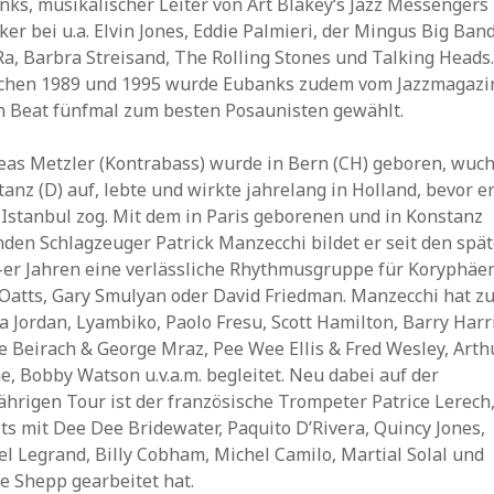
nks, musikalischer Leiter von Art Blakey‘s Jazz Messengers
er bei u.a. Elvin Jones, Eddie Palmieri, der Mingus Big Band
a, Barbra Streisand, The Rolling Stones und Talking Heads
chen 1989 und 1995 wurde Eubanks zudem vom Jazzmagazi
 Beat fünfmal zum besten Posaunisten gewählt.
eas Metzler (Kontrabass) wurde in Bern (CH) geboren, wuch
anz (D) auf, lebte und wirkte jahrelang in Holland, bevor e
 Istanbul zog. Mit dem in Paris geborenen und in Konstanz
den Schlagzeuger Patrick Manzecchi bildet er seit den spä
er Jahren eine verlässliche Rhythmusgruppe für Koryphäe
 Oatts, Gary Smulyan oder David Friedman. Manzecchi hat 
a Jordan, Lyambiko, Paolo Fresu, Scott Hamilton, Barry Harr
e Beirach & George Mraz, Pee Wee Ellis & Fred Wesley, Arth
e, Bobby Watson u.v.a.m. begleitet. Neu dabei auf der
ährigen Tour ist der französische Trompeter Patrice Lerech
ts mit Dee Dee Bridewater, Paquito D’Rivera, Quincy Jones,
l Legrand, Billy Cobham, Michel Camilo, Martial Solal und
e Shepp gearbeitet hat.