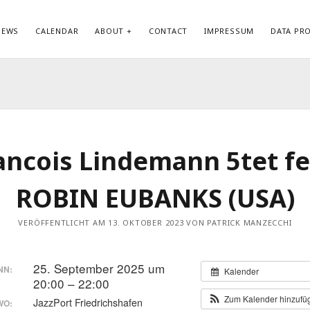
NEWS
CALENDAR
ABOUT
CONTACT
IMPRESSUM
DATA PR
KATEGORIEN
ME
Allgemein
Anm
Biography
Ein
Datenschutzerklärung
Kom
ancois Lindemann 5tet fe
Discography
Wor
News
ROBIN EUBANKS (USA)
VERÖFFENTLICHT AM 13. OKTOBER 2023 VON PATRICK MANZECCHI
25. September 2025 um
NN:
Kalender
20:00 – 22:00
Zum Kalender hinzuf
JazzPort Friedrichshafen
WO: