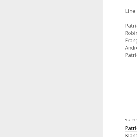
Line 
Patri
Robi
Fran
Andr
Patri
VORHE
Patri
Klan