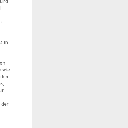
 und
,
.
n
s in
r
ten
n wie
zudem
is,
ur
, der