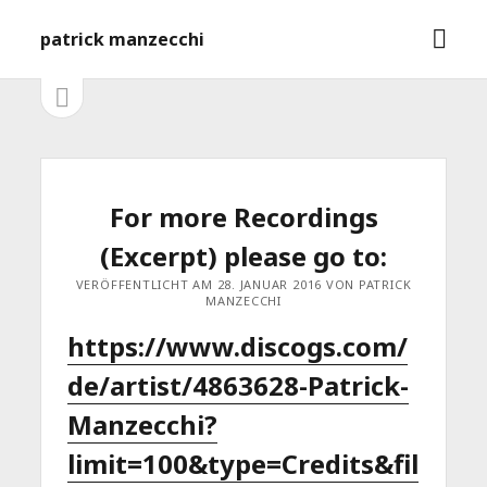
M
patrick manzecchi
e
n
S
S
e
ü
i
i
ö
t
f
e
d
n
f
l
e
For more Recordings
n
e
e
i
b
(Excerpt) please go to:
s
n
t
a
VERÖFFENTLICHT AM 28. JANUAR 2016 VON PATRICK
MANZECCHI
e
ö
r
https://www.discogs.com/
f
f
de/artist/4863628-Patrick-
n
e
Manzecchi?
n
limit=100&type=Credits&fil