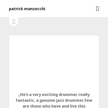
M
patrick manzecchi
e
n
S
S
e
ü
i
i
ö
t
f
e
d
n
f
l
e
n
e
e
i
b
s
n
t
a
e
ö
r
f
f
n
e
n
„He’s a very exciting drummer, really
fantastic, a genuine jazz drummer. Few
are those who have and live this